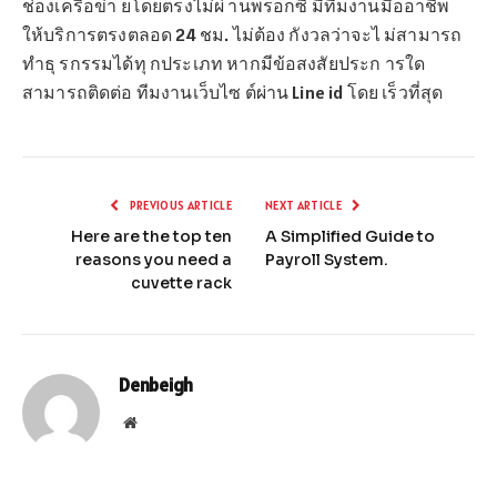
ช่องเครือข่า ยโดยตรงไม่ผ่ านพร็อกซี
มีทีมงานมืออาชีพ
ให้บริการตรงตลอด
24
ชม
.
ไม่ต้อง กังวลว่าจะไ ม่สามารถ
ทำธุ รกรรมได้ทุ กประเภท
หากมีข้อสงสัยประก ารใด
สามารถติดต่อ ทีมงานเว็บไซ ต์ผ่าน
Line id
โดย เร็วที่สุด
PREVIOUS ARTICLE
NEXT ARTICLE
Here are the top ten
A Simplified Guide to
reasons you need a
Payroll System.
cuvette rack
Denbeigh
Website