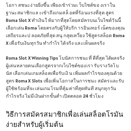
โอกา สชนะง่ายยิ่งขึ้น
เพียงเข้าร่วมเ ว็บไซต์ขอ งเราใน
ฐานะสมาชิกแล ะเข้าถึงเกมสล็ อตที่ร้อนแรงที่สุด
สูตร
Roma Slot X
ทำเงินใ ห้มากที่สุดโดยสมัครบนเว็บไซต์วันนี้
เลือกเล่น
Roma
โดยตรงกับผู้ให้บริก ารอินเทอร์ เน็ตของคุณ
เสถียรและป ลอดภัยที่สุด
สนุ กสุดเหวี่ยง
ใช้สูตรสล็อต
Roma
X
เพื่อรับเงินทุกวัน
ทำกำไร ได้จริง
และเห็นผลจริง
Roma Slot X Winning Tips
โบนัสการชนะที่ ดีที่สุด
ได้ผลจริง
ผู้เล่นหลายคนเลือกสูตรจากเว็บไซต์ของเรา
รับรางวัลโบ
นัส
เลือกเล่นเกมสล็อตเพื่อรับเงิ น
เพิ่มผลกำไรของคุณด้วย
สูตร
Roma X Slots
เพื่อเพิ่มโอกาสในการชนะ
สมัครและรับ
ผู้ใช้พร้อมที่จะเล่นเกมโรมที่คุ้มค่าที่สุดทันที
สนุกทุกวัน
กำไรจริง
ไม่มีเงินฝากขั้นต่ำ
เปิดตลอด
24
ชั่วโมง
วิธีการสมัครสมาชิกเพื่อเล่นสล็อตโรมัน
ง่ายสำหรับผู้เริ่มต้น