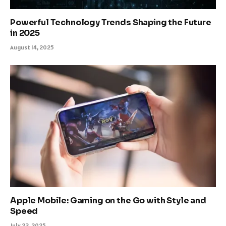
Powerful Technology Trends Shaping the Future
in 2025
August 14, 2025
Apple Mobile: Gaming on the Go with Style and
Speed
July 23, 2025