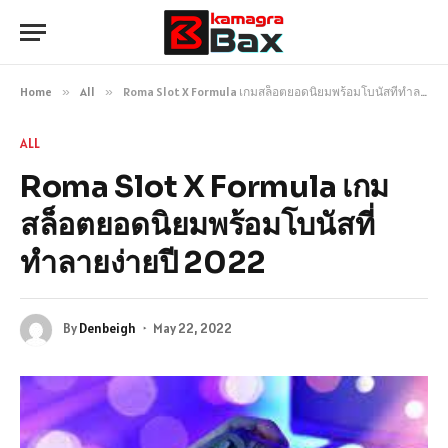
Home
»
All
»
Roma Slot X Formula เกมสล็อตยอดนิยมพร้อมโบนัสที่ทำลายง่ายปี 2022
ALL
Roma Slot X Formula เกม
สล็อตยอดนิยมพร้อมโบนัสที่
ทำลายง่ายปี 2022
By
Denbeigh
May 22, 2022