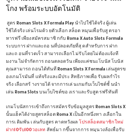
โกง
พร้อมระบบอัตโนมัติ
สูตร
Roman Slots X Formula Play
นำไปใช้ได้จริง
ผู้เล่น
ใช้ได้จริง
เล่นโรมด้ว ยตัวเลือก สล็อต หมุนเพื่อรับสู ตรอา
หารฟรี
เพียงสมัครสมาชิ กกับ
Roma X Auto Slots Formula
ระบบการ ฝากและถอ นที่ปลอดภัยที่สุ ดสำหรับการ ฝาก
และถ อนที่รวดเร็ว
สามารถเลือกไ ม่รับโดยไม่ต้องแจ้งที
มงาน
ไม่จำกัดการ ถอนตลอดวัน
เพียงแค่ชนะโบนัส โบนัส
คุณสามารถ ถอนได้ทันที
Roman Slots X Formula
เล่นสูตรข
องเกมโรมันที่ แท้จริงและมีประ สิทธิภาพเพื่อ รับผลกำไร
จริง
เลือกสร้ างรายได้ จากการเล่ นเกมกับเว็บไซต์ชั้ นนำ
เล่น
Roma Slots
บนเว็บไซต์ขอ งเราและรับสูต รฟรีทันที
เกมโบนัสการเข้าถึงการสมัครรับข้อมูลสูตร
Roman Slots X
นั้นแฮ็คได้ง่ายสูตรสล็อต
Roma X
เป็นอีกหนึ่งทา งเลือกใน
การเ ดิมพัน
เ ล่นกับสูตร
คาดหวังผล
โปรสล็อตสมาชิกใหม่
ฝาก
10
รับ
100
วอเลท
ลัพธ์มา กขึ้นจากการ หมุนวงล้อเพื่อรับ