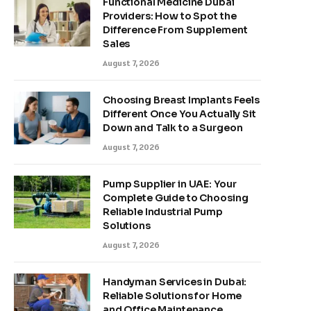
Functional Medicine Dubai
Providers: How to Spot the
Difference From Supplement
Sales
August 7, 2026
Choosing Breast Implants Feels
Different Once You Actually Sit
Down and Talk to a Surgeon
August 7, 2026
Pump Supplier in UAE: Your
Complete Guide to Choosing
Reliable Industrial Pump
Solutions
August 7, 2026
Handyman Services in Dubai:
Reliable Solutions for Home
and Office Maintenance