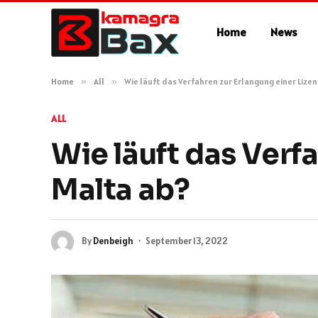
Home
News
Home
»
All
»
Wie läuft das Verfahren zur Erlangung einer Lizen
ALL
Wie läuft das Verfa
Malta ab?
By
Denbeigh
September 13, 2022