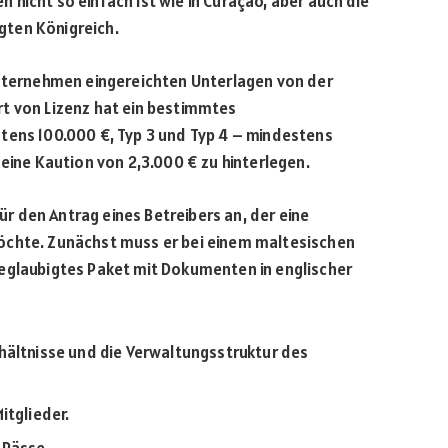
nicht so einfach ist wie in Curaçao, aber auch die
igten Königreich.
Unternehmen eingereichten Unterlagen von der
t von Lizenz hat ein bestimmtes
tens 100.000 €, Typ 3 und Typ 4 – mindestens
 eine Kaution von 2,3.000 € zu hinterlegen.
 den Antrag eines Betreibers an, der eine
öchte. Zunächst muss er bei einem maltesischen
eglaubigtes Paket mit Dokumenten in englischer
hältnisse und die Verwaltungsstruktur des
itglieder.